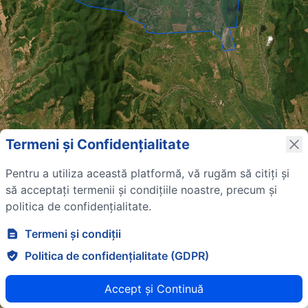
Termeni și Confidențialitate
Pentru a utiliza această platformă, vă rugăm să citiți și
să acceptați termenii și condițiile noastre, precum și
politica de confidențialitate.
Termeni și condiții
Politica de confidențialitate (GDPR)
+
Normal
Satelit
−
Accept și Continuă
Leaflet