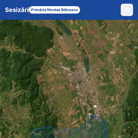
Sesizări
Primăria Nicolae Bălcescu